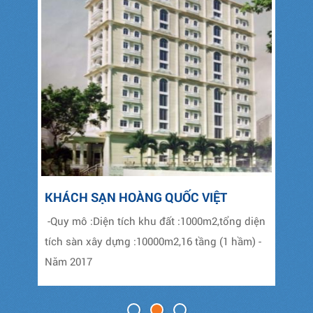
KHÁCH SẠN HOÀNG QUỐC VIỆT
TR
-Quy mô :Diện tích khu đất :1000m2,tổng diện
-Qu
tích sàn xây dựng :10000m2,16 tầng (1 hầm) -
tíc
Năm 2017
:20