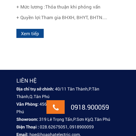
+ Mức lương :Thỏa thuận khi phỏng vấn
+ Quyền lợi:Tham gia BHXH, BHYT, BHTN....
Xem tiếp
LIÊN HỆ
Địa chỉ trụ sở chính:
40/11 Tân Thành,P.Tân
Thành,Q.Tân Phú
Văn Phòng:
456/1 Tân Kỳ ,Tân Quý,P.Tân Quý,Q.Tân
0918.900059
Phú
Showroom:
319 Lê Trọng Tấn,P.Sơn Kỳ,Q.Tân Phú
Điện Thoại :
028.62675051, 0918900059
Email:
hpe@hoaphatelectric.com,