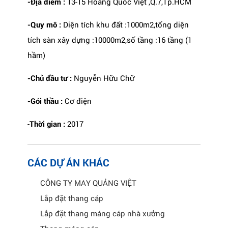
-Địa điểm :
13-15 Hoàng Quốc Việt ,Q.7,Tp.HCM
-Quy mô :
Diện tích khu đất :1000m2,tổng diện
tích sàn xây dựng :10000m2,số tầng :16 tầng (1
hầm)
-Chủ đầu tư :
Nguyễn Hữu Chữ
-Gói thầu :
Cơ điện
-
Thời gian :
2017
CÁC DỰ ÁN KHÁC
CÔNG TY MAY QUẢNG VIỆT
Lắp đặt thang cáp
Lắp đặt thang máng cáp nhà xưởng