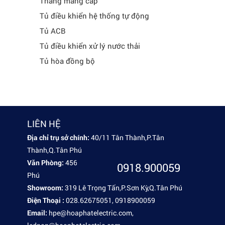
Thang máng cáp
Tủ điều khiển hệ thống tự động
Tủ ACB
Tủ điều khiển xử lý nước thải
Tủ hòa đồng bộ
LIÊN HỆ
Địa chỉ trụ sở chính:
40/11 Tân Thành,P.Tân
Thành,Q.Tân Phú
Văn Phòng:
456/1 Tân Kỳ ,Tân Quý,P.Tân Quý,Q.Tân
0918.900059
Phú
Showroom:
319 Lê Trọng Tấn,P.Sơn Kỳ,Q.Tân Phú
Điện Thoại :
028.62675051, 0918900059
Email:
hpe@hoaphatelectric.com,